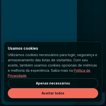
Usamos cookies
Utilizamos cookies necessários para login, segurança e
armazenamento das listas de visitantes. Com seu
aceite, também usamos cookies opcionais de métricas
NOVA LISTA
e melhoria da experiência. Saiba mais na
Política de
Privacidade
.
Apenas necessários
Aceitar todos
Criar lista
Crie ou selecione uma lista para adicionar tarefas.